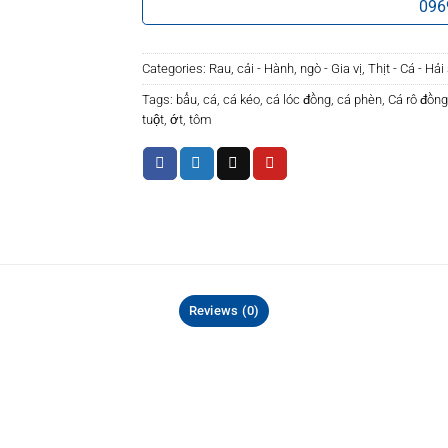
096
Categories:
Rau, cải - Hành, ngò - Gia vị
,
Thịt - Cá - Hả
Tags:
bẩu
,
cá
,
cá kéo
,
cá lóc đồng
,
cá phèn
,
Cá rô đồng
tuột
,
ớt
,
tôm
Reviews (0)