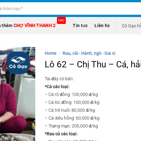
CHỢ
 thêm
CHỢ VĨNH THANH 2
Tin tức
Liên hệ
Cô Gạo hỗ
Home
/
Rau, cải - Hành, ngò - Gia vị
Lô 62 – Chị Thu – Cá, hải
Tại đây có bán:
*Cá các loại:
– Cá rô đồng: 100,000 đ/kg
– Cá lóc đồng: 100,000 đ/kg
– Cá trê nuôi: 80,000 đ/kg
– Cá diêu hồng: 60,000 đ/kg
– Trứng mực: 200,000 đ/kg
*Rau củ các loại: