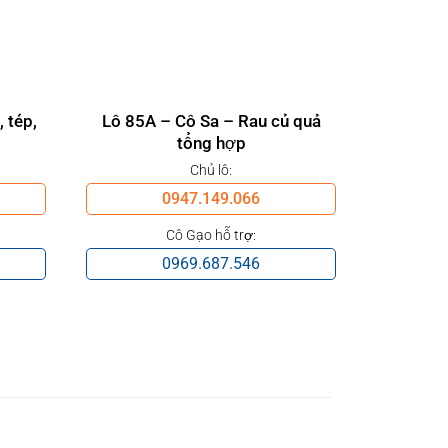
, tép,
Lô 85A – Cô Sa – Rau củ quả
Lô 28+29
tổng hợp
Chủ lô:
0947.149.066
Cô Gạo hỗ trợ:
0969.687.546