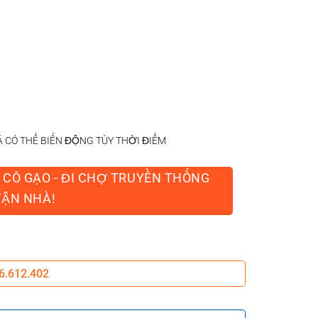
Á CÓ THỂ BIẾN ĐỘNG TÙY THỜI ĐIỂM
Ó CÔ GẠO - ĐI CHỢ TRUYỀN THỐNG
TẬN NHÀ!
6.612.402