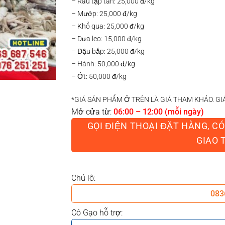
– Rau tập tàn: 25,000 đ/kg
– Mướp: 25,000 đ/kg
– Khổ qua: 25,000 đ/kg
– Dưa leo: 15,000 đ/kg
– Đậu bắp: 25,000 đ/kg
– Hành: 50,000 đ/kg
– Ớt: 50,000 đ/kg
*GIÁ SẢN PHẨM Ở TRÊN LÀ GIÁ THAM KHẢO. GI
Mở cửa từ:
06:00 – 12:00 (mỗi ngày)
GỌI ĐIỆN THOẠI ĐẶT HÀNG, C
GIAO 
Chủ lô:
083
Cô Gạo hỗ trợ: