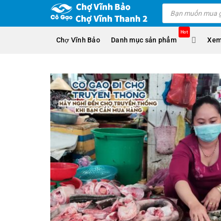
Skip
Products
search
to
content
Hot
Chợ Vĩnh Bảo
Danh mục sản phẩm
Xem