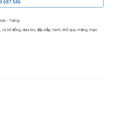
9.687.546
i sản - Trứng
,
cá trê đồng
,
dưa leo
,
đậu bắp
,
hành
,
khổ qua
,
măng
,
mực