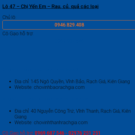
Lô 47 – Chị Yến Em – Rau, củ, quả các loại
Chủ lô:
0946.829.408
Cô Gạo hỗ trợ:
0969.687.546
CHỢ VĨNH BẢO - RẠCH GIÁ - KIÊN GIANG
Địa chỉ: 145 Ngô Quyền, Vĩnh Bảo, Rạch Giá, Kiên Giang
Website: chovinhbaorachgia.com
CHỢ VĨNH THANH 2 - RẠCH GIÁ - KIÊN GIANG
Địa chỉ: 40 Nguyễn Công Trứ, Vĩnh Thanh, Rạch Giá, Kiên
Giang
Website: chovinhthanhrachgia.com
Cô Gạo hỗ trợ:
0969 687 546 - 02976 251 251