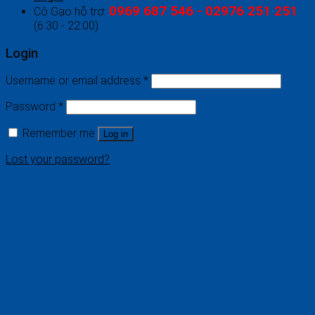
0969 687 546 - 02976 251 251
Cô Gạo hỗ trợ:
(6:30 - 22:00)
Login
Username or email address
*
Password
*
Remember me
Log in
Lost your password?