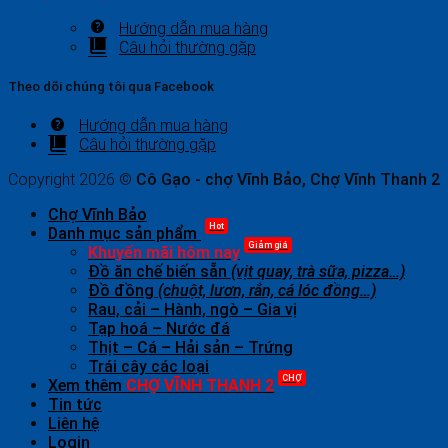
Hướng dẫn mua hàng
Câu hỏi thường gặp
Theo dõi chúng tôi qua Facebook
Hướng dẫn mua hàng
Câu hỏi thường gặp
Copyright 2026 ©
Cô Gạo - chợ Vĩnh Bảo, Chợ Vĩnh Thanh 2
Chợ Vĩnh Bảo
Hot
Danh mục sản phẩm
Giảm giá
Khuyến mãi hôm nay
Đồ ăn chế biến sẵn
(vịt quay, trà sữa, pizza…)
Đồ đồng
(chuột, lươn, rắn, cá lóc đồng…)
Rau, cải – Hành, ngò – Gia vị
Tạp hoá – Nước đá
Thịt – Cá – Hải sản – Trứng
Trái cây các loại
CHỢ
Xem thêm
CHỢ VĨNH THANH 2
Tin tức
Liên hệ
Login