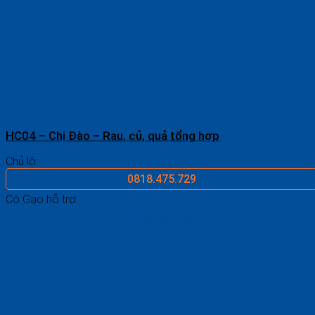
HC04 – Chị Đào – Rau, củ, quả tổng hợp
Chủ lô:
0818.475.729
Cô Gạo hỗ trợ:
0969.687.546