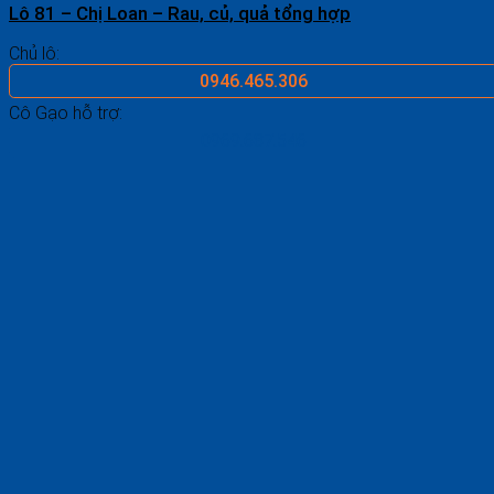
Lô 81 – Chị Loan – Rau, củ, quả tổng hợp
Chủ lô:
0946.465.306
Cô Gạo hỗ trợ:
0969.687.546