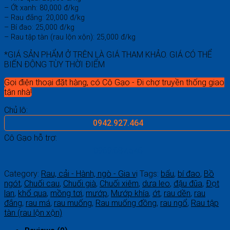
– Ớt xanh: 80,000 đ/kg
– Rau đắng: 20,000 đ/kg
– Bí đao: 25,000 đ/kg
– Rau tập tàn (rau lộn xộn): 25,000 đ/kg
*GIÁ SẢN PHẨM Ở TRÊN LÀ GIÁ THAM KHẢO. GIÁ CÓ THỂ
BIẾN ĐỘNG TÙY THỜI ĐIỂM
Gọi điện thoại đặt hàng, có Cô Gạo - Đi chợ truyền thống giao
tận nhà!
Chủ lô:
0942.927.464
Cô Gạo hỗ trợ:
0969.687.546
Category:
Rau, cải - Hành, ngò - Gia vị
Tags:
bẩu
,
bí đao
,
Bồ
ngót
,
Chuối cau
,
Chuối già
,
Chuối xiêm
,
dưa leo
,
đậu đũa
,
Đọt
lan
,
khổ qua
,
mồng tơi
,
mướp
,
Mướp khía
,
ớt
,
rau dền
,
rau
đắng
,
rau má
,
rau muống
,
Rau muống đồng
,
rau ngổ
,
Rau tập
tàn (rau lộn xộn)