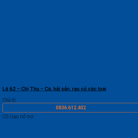
Lô 62 – Chị Thu – Cá, hải sản, rau củ các loại
Chủ lô:
0836.612.402
Cô Gạo hỗ trợ:
0969.687.546