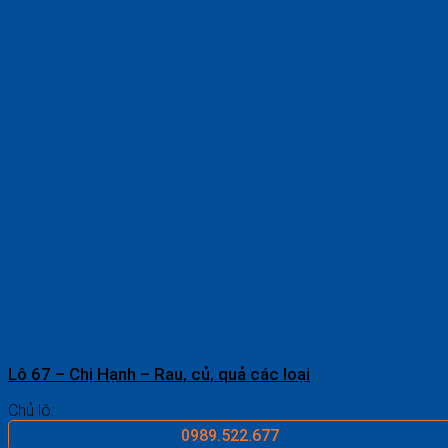
Lô 67 – Chị Hạnh – Rau, củ, quả các loại
Chủ lô:
0989.522.677