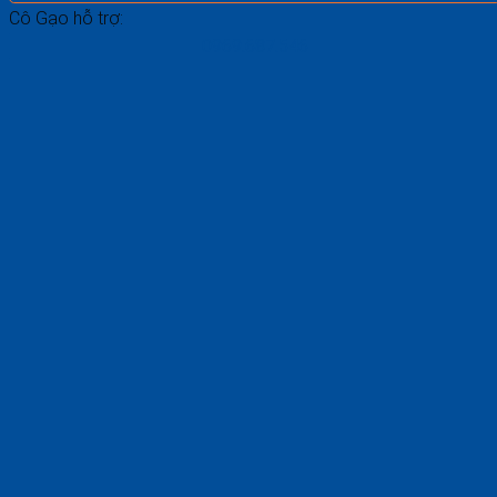
Cô Gạo hỗ trợ:
0969.687.546