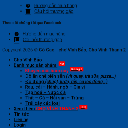
Hướng dẫn mua hàng
Câu hỏi thường gặp
Theo dõi chúng tôi qua Facebook
Hướng dẫn mua hàng
Câu hỏi thường gặp
Copyright 2026 ©
Cô Gạo - chợ Vĩnh Bảo, Chợ Vĩnh Thanh 2
Chợ Vĩnh Bảo
Hot
Danh mục sản phẩm
Giảm giá
Khuyến mãi hôm nay
Đồ ăn chế biến sẵn
(vịt quay, trà sữa, pizza…)
Đồ đồng
(chuột, lươn, rắn, cá lóc đồng…)
Rau, cải – Hành, ngò – Gia vị
Tạp hoá – Nước đá
Thịt – Cá – Hải sản – Trứng
Trái cây các loại
CHỢ
Xem thêm
CHỢ VĨNH THANH 2
Tin tức
Liên hệ
Login