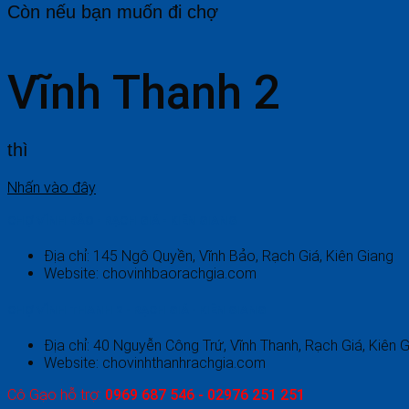
Còn nếu bạn muốn đi chợ
Vĩnh Thanh 2
thì
Nhấn vào đây
CHỢ VĨNH BẢO - RẠCH GIÁ - KIÊN GIANG
Địa chỉ: 145 Ngô Quyền, Vĩnh Bảo, Rạch Giá, Kiên Giang
Website: chovinhbaorachgia.com
CHỢ VĨNH THANH 2 - RẠCH GIÁ - KIÊN GIANG
Địa chỉ: 40 Nguyễn Công Trứ, Vĩnh Thanh, Rạch Giá, Kiên 
Website: chovinhthanhrachgia.com
Cô Gạo hỗ trợ:
0969 687 546 - 02976 251 251