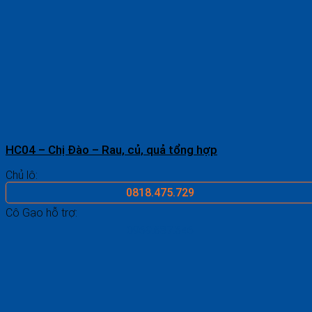
HC04 – Chị Đào – Rau, củ, quả tổng hợp
Chủ lô:
0818.475.729
Cô Gạo hỗ trợ:
0969.687.546