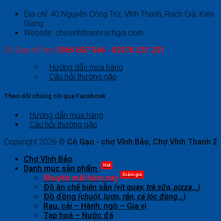
Địa chỉ: 40 Nguyễn Công Trứ, Vĩnh Thanh, Rạch Giá, Kiên
Giang
Website: chovinhthanhrachgia.com
Cô Gạo hỗ trợ:
0969 687 546 - 02976 251 251
Hướng dẫn mua hàng
Câu hỏi thường gặp
Theo dõi chúng tôi qua Facebook
Hướng dẫn mua hàng
Câu hỏi thường gặp
Copyright 2026 ©
Cô Gạo - chợ Vĩnh Bảo, Chợ Vĩnh Thanh 2
Chợ Vĩnh Bảo
Hot
Danh mục sản phẩm
Giảm giá
Khuyến mãi hôm nay
Đồ ăn chế biến sẵn
(vịt quay, trà sữa, pizza…)
Đồ đồng
(chuột, lươn, rắn, cá lóc đồng…)
Rau, cải – Hành, ngò – Gia vị
Tạp hoá – Nước đá