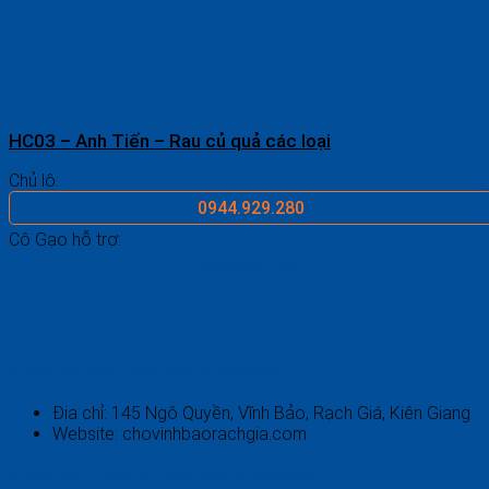
HC03 – Anh Tiến – Rau củ quả các loại
Chủ lô:
0944.929.280
Cô Gạo hỗ trợ:
0969.687.546
CHỢ VĨNH BẢO - RẠCH GIÁ - KIÊN GIANG
Địa chỉ: 145 Ngô Quyền, Vĩnh Bảo, Rạch Giá, Kiên Giang
Website: chovinhbaorachgia.com
CHỢ VĨNH THANH 2 - RẠCH GIÁ - KIÊN GIANG