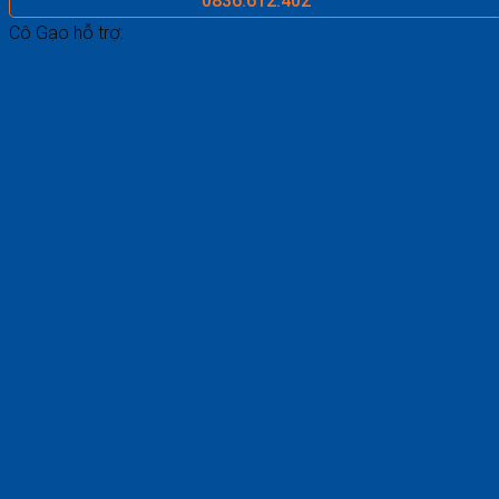
0836.612.402
Cô Gạo hỗ trợ:
0969.687.546