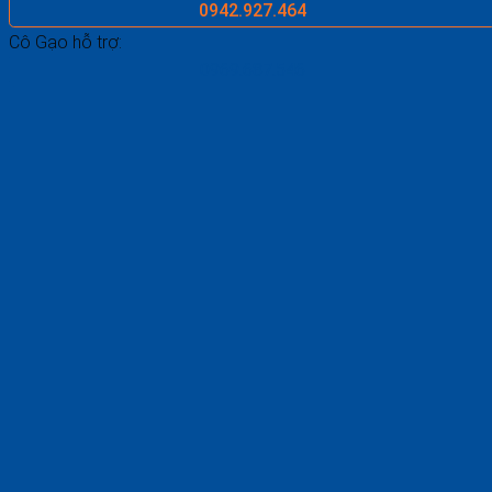
0942.927.464
Cô Gạo hỗ trợ:
0969.687.546