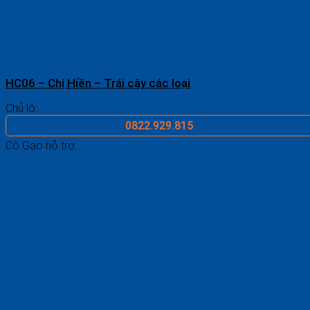
HC06 – Chị Hiền – Trái cây các loại
Chủ lô:
0822.929.815
Cô Gạo hỗ trợ:
0969.687.546