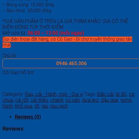
– Bông súng: 15,000 đ/kg
– Rau nhúc: 50,000 đ/kg
*GIÁ SẢN PHẨM Ở TRÊN LÀ GIÁ THAM KHẢO. GIÁ CÓ THỂ
BIẾN ĐỘNG TÙY THỜI ĐIỂM
Mở cửa từ:
06:00 – 13:00 (mỗi ngày)
Gọi điện thoại đặt hàng, có Cô Gạo - Đi chợ truyền thống giao tận
nhà!
Chủ lô:
0946.465.306
Cô Gạo hỗ trợ:
0969.687.546
Category:
Rau, cải - Hành, ngò - Gia vị
Tags:
Bắp cải
,
bí đỏ
,
cà
chua
,
cà rốt
,
cải thảo
,
chanh
,
củ sắn
,
dưa leo
,
đậu que
,
gừng
,
hành
,
khổ qua
,
ớt
,
rau
,
rau rạch
Reviews (0)
Reviews