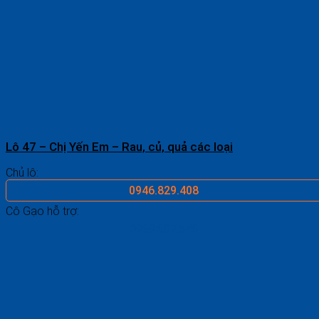
Lô 47 – Chị Yến Em – Rau, củ, quả các loại
Chủ lô:
0946.829.408
Cô Gạo hỗ trợ:
0969.687.546