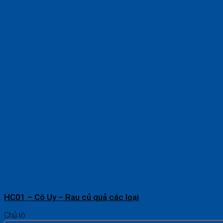
HC01 – Cô Uy – Rau củ quả các loại
Chủ lô: