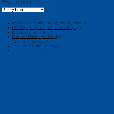
Showing all 5 results
Danh mục sản phẩm
Đồ ăn chế biến sẵn (vịt quay, trà sữa, pizza...)
(0)
Đồ đồng (chuột, lươn, rắn, cá lóc đồng...)
(0)
Khuyến mãi hôm nay
(1)
Rau, cải - Hành, ngò - Gia vị
(8)
Tạp hoá - Nước đá
(8)
Thịt - Cá - Hải sản - Trứng
(24)
Trái cây các loại
(5)