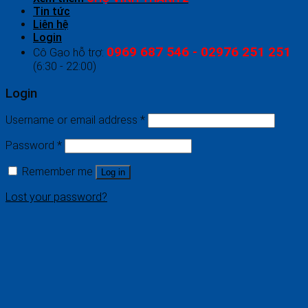
Tin tức
Liên hệ
Login
0969 687 546 - 02976 251 251
Cô Gạo hỗ trợ:
(6:30 - 22:00)
Login
Username or email address
*
Password
*
Remember me
Log in
Lost your password?