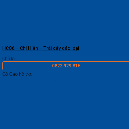
HC06 – Chị Hiền – Trái cây các loại
Chủ lô:
0822.929.815
Cô Gạo hỗ trợ:
0969.687.546