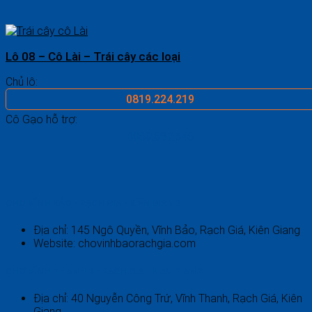
Lô 08 – Cô Lài – Trái cây các loại
Chủ lô:
0819.224.219
Cô Gạo hỗ trợ:
0969.687.546
CHỢ VĨNH BẢO - RẠCH GIÁ - KIÊN GIANG
Địa chỉ: 145 Ngô Quyền, Vĩnh Bảo, Rạch Giá, Kiên Giang
Website: chovinhbaorachgia.com
CHỢ VĨNH THANH 2 - RẠCH GIÁ - KIÊN GIANG
Địa chỉ: 40 Nguyễn Công Trứ, Vĩnh Thanh, Rạch Giá, Kiên
Giang