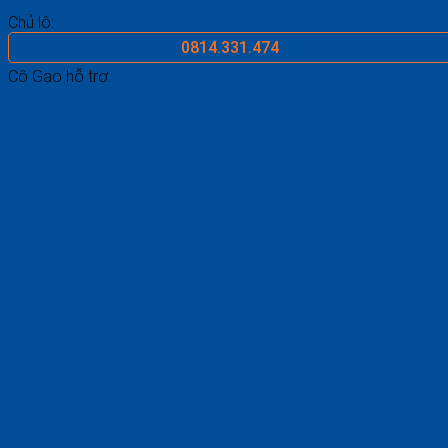
Chủ lô:
0814.331.474
Cô Gạo hỗ trợ:
0969.687.546