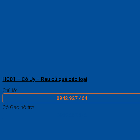
HC01 – Cô Uy – Rau củ quả các loại
Chủ lô:
0942.927.464
Cô Gạo hỗ trợ:
0969.687.546