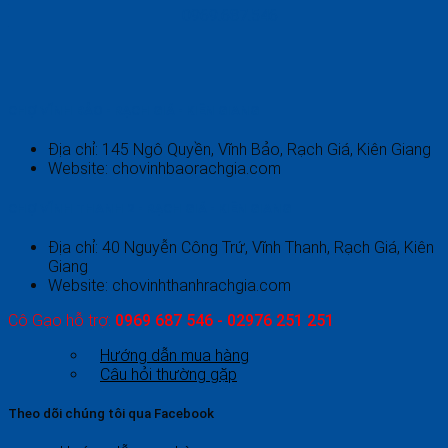
0969.687.546
CHỢ VĨNH BẢO - RẠCH GIÁ - KIÊN GIANG
Địa chỉ: 145 Ngô Quyền, Vĩnh Bảo, Rạch Giá, Kiên Giang
Website: chovinhbaorachgia.com
CHỢ VĨNH THANH 2 - RẠCH GIÁ - KIÊN GIANG
Địa chỉ: 40 Nguyễn Công Trứ, Vĩnh Thanh, Rạch Giá, Kiên
Giang
Website: chovinhthanhrachgia.com
Cô Gạo hỗ trợ:
0969 687 546 - 02976 251 251
Hướng dẫn mua hàng
Câu hỏi thường gặp
Theo dõi chúng tôi qua Facebook