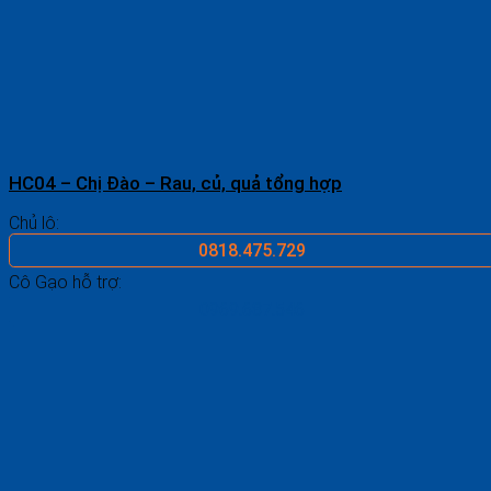
HC04 – Chị Đào – Rau, củ, quả tổng hợp
Chủ lô:
0818.475.729
Cô Gạo hỗ trợ:
0969.687.546