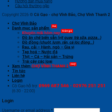
Hướng dẫn mua hàng
Câu hỏi thường gặp
Copyright 2026 ©
Cô Gạo - chợ Vĩnh Bảo, Chợ Vĩnh Thanh 2
Chợ Vĩnh Bảo
Hot
Danh mục sản phẩm
Giảm giá
Khuyến mãi hôm nay
Đồ ăn chế biến sẵn
(vịt quay, trà sữa, pizza…)
Đồ đồng
(chuột, lươn, rắn, cá lóc đồng…)
Rau, cải – Hành, ngò – Gia vị
Tạp hoá – Nước đá
Thịt – Cá – Hải sản – Trứng
Trái cây các loại
CHỢ
Xem thêm
CHỢ VĨNH THANH 2
Tin tức
Liên hệ
Login
0969 687 546 - 02976 251 251
Cô Gạo hỗ trợ:
(6:30 - 22:00)
Login
Username or email address
*