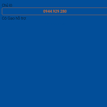
Chủ lô:
0944.929.280
Cô Gạo hỗ trợ:
0969.687.546