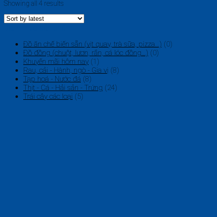
Showing all 4 results
Danh mục sản phẩm
Đồ ăn chế biến sẵn (vịt quay, trà sữa, pizza...)
(0)
Đồ đồng (chuột, lươn, rắn, cá lóc đồng...)
(0)
Khuyến mãi hôm nay
(1)
Rau, cải - Hành, ngò - Gia vị
(8)
Tạp hoá - Nước đá
(8)
Thịt - Cá - Hải sản - Trứng
(24)
Trái cây các loại
(5)