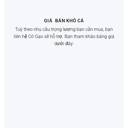
GIÁ BÁN KHÔ CÁ
Tuỳ theo nhu cầu trọng lượng bạn cần mua, bạn
liên hệ Cô Gạo sẽ hỗ trợ. Bạn tham khảo bảng giá
KHÔ CÁ DỨA CẮT ĐẦU
dưới đây:
Giá 1 kg:
360.000đ
Giá 500g:
180.000đ
LIÊN HỆ