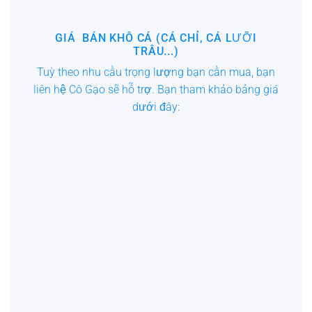
GIÁ BÁN KHÔ CÁ (CÁ CHỈ, CÁ LƯỠI
TRÂU...)
Tuỳ theo nhu cầu trọng lượng bạn cần mua, bạn
liên hệ Cô Gạo sẽ hỗ trợ. Bạn tham khảo bảng giá
KHÔ CÁ LƯỠI TRÂU LỠ, CÁ CHỈ BÔNG, CÁ CHỈ
dưới đây:
DÂY
Giá 1 kg:
150.000đ
Giá 500g:
75.000đ
LIÊN HỆ