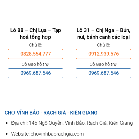
Lô 88 – Chị Lụa – Tạp
Lô 31 – Chị Nga – Bún,
hoá tổng hợp
nui, bánh canh các loại
Chủ lô:
Chủ lô:
0828.554.777
0912.939.576
Cô Gạo hỗ trợ:
Cô Gạo hỗ trợ:
0969.687.546
0969.687.546
CHỢ VĨNH BẢO - RẠCH GIÁ - KIÊN GIANG
Địa chỉ: 145 Ngô Quyền, Vĩnh Bảo, Rạch Giá, Kiên Giang
Website: chovinhbaorachgia.com