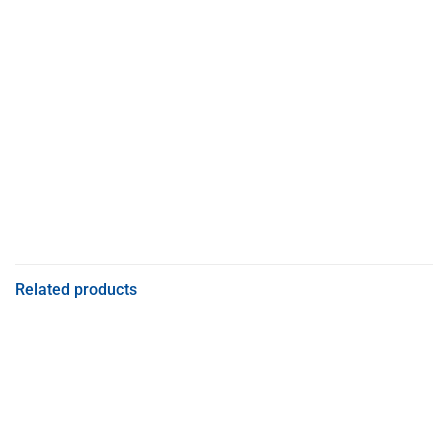
Khô mực các loại
Khô mực lớn
Khô mực trung
Ngân chỉ bông
Related products