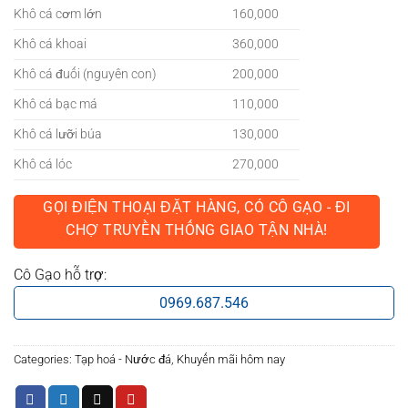
Khô cá cơm lớn
160,000
Khô cá khoai
360,000
Khô cá đuối (nguyên con)
200,000
Khô cá bạc má
110,000
Khô cá lưỡi búa
130,000
Khô cá lóc
270,000
GỌI ĐIỆN THOẠI ĐẶT HÀNG, CÓ CÔ GẠO - ĐI
CHỢ TRUYỀN THỐNG GIAO TẬN NHÀ!
Cô Gạo hỗ trợ:
0969.687.546
Categories:
Tạp hoá - Nước đá
,
Khuyến mãi hôm nay