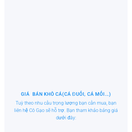
Khô cá sặc
GIÁ BÁN KHÔ CÁ(CÁ ĐUỐI, CÁ MỐI...)
Tuỳ theo nhu cầu trọng lượng bạn cần mua, bạn
liên hệ Cô Gạo sẽ hỗ trợ. Bạn tham khảo bảng giá
KHÔ CÁ ĐUỐI
dưới đây: