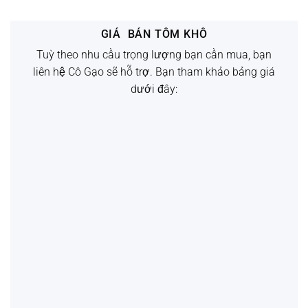
GIÁ BÁN TÔM KHÔ
Tuỳ theo nhu cầu trọng lượng bạn cần mua, bạn
liên hệ Cô Gạo sẽ hỗ trợ. Bạn tham khảo bảng giá
TÔM THẺ TRUNG
dưới đây:
Giá 1 kg:
550.000đ
Giá 500g:
275.000đ
LIÊN HỆ
TÔM THẺ NHỎ