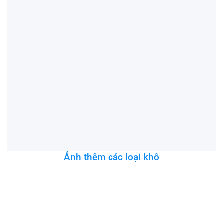
Giá 500g:
70.000đ
LIÊN HỆ
Ảnh thêm các loại khô
Khô cá chét