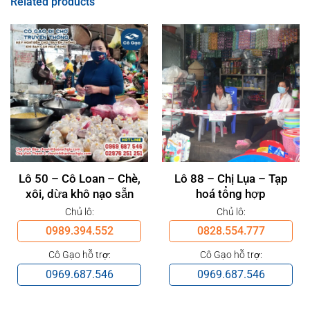
Related products
Lô 50 – Cô Loan – Chè,
Lô 88 – Chị Lụa – Tạp
xôi, dừa khô nạo sẵn
hoá tổng hợp
Chủ lô:
Chủ lô:
0989.394.552
0828.554.777
Cô Gạo hỗ trợ:
Cô Gạo hỗ trợ:
0969.687.546
0969.687.546