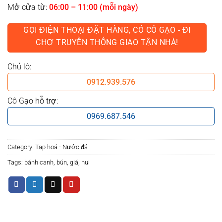
Mở cửa từ:
06:00 – 11:00 (mỗi ngày)
GỌI ĐIỆN THOẠI ĐẶT HÀNG, CÓ CÔ GẠO - ĐI
CHỢ TRUYỀN THỐNG GIAO TẬN NHÀ!
Chủ lô:
0912.939.576
Cô Gạo hỗ trợ:
0969.687.546
Category:
Tạp hoá - Nước đá
Tags:
bánh canh
,
bún
,
giá
,
nui