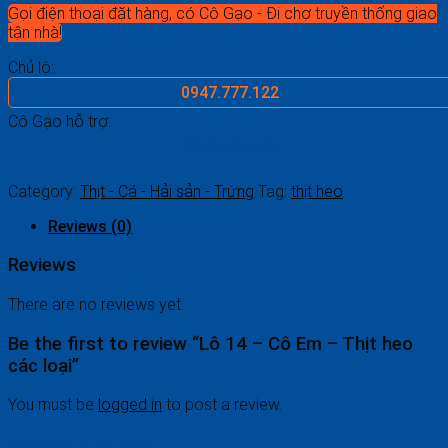
Gọi điện thoại đặt hàng, có Cô Gạo - Đi chợ truyền thống giao
tận nhà!
Chủ lô:
0947.777.122
Cô Gạo hỗ trợ:
0969.687.546
Category:
Thịt - Cá - Hải sản - Trứng
Tag:
thịt heo
Reviews (0)
Reviews
There are no reviews yet.
Be the first to review “Lô 14 – Cô Em – Thịt heo
các loại”
You must be
logged in
to post a review.
Related products