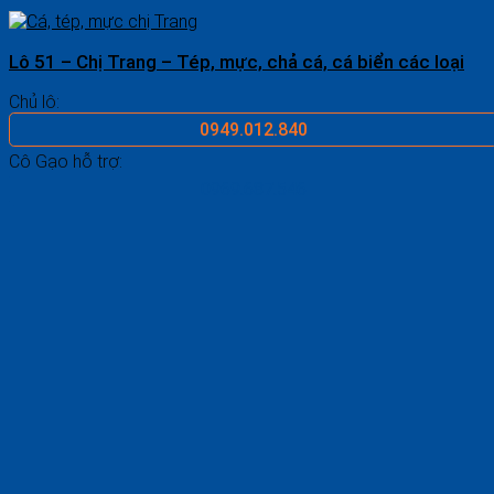
Lô 51 – Chị Trang – Tép, mực, chả cá, cá biển các loại
Chủ lô:
0949.012.840
Cô Gạo hỗ trợ:
0969.687.546