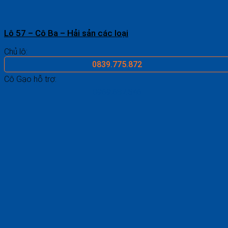
Lô 57 – Cô Ba – Hải sản các loại
Chủ lô:
0839.775.872
Cô Gạo hỗ trợ:
0969.687.546