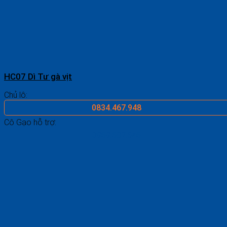
HC07 Dì Tư gà vịt
Chủ lô:
0834.467.948
Cô Gạo hỗ trợ:
0969.687.546