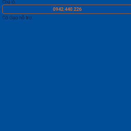
Chủ lô:
0942.440.226
Cô Gạo hỗ trợ:
0969.687.546