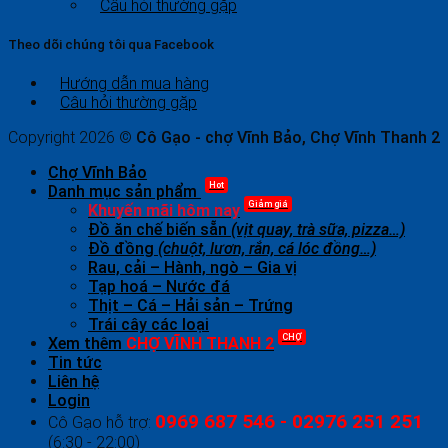
Câu hỏi thường gặp
Theo dõi chúng tôi qua Facebook
Hướng dẫn mua hàng
Câu hỏi thường gặp
Copyright 2026 ©
Cô Gạo - chợ Vĩnh Bảo, Chợ Vĩnh Thanh 2
Chợ Vĩnh Bảo
Hot
Danh mục sản phẩm
Giảm giá
Khuyến mãi hôm nay
Đồ ăn chế biến sẵn
(vịt quay, trà sữa, pizza…)
Đồ đồng
(chuột, lươn, rắn, cá lóc đồng…)
Rau, cải – Hành, ngò – Gia vị
Tạp hoá – Nước đá
Thịt – Cá – Hải sản – Trứng
Trái cây các loại
CHỢ
Xem thêm
CHỢ VĨNH THANH 2
Tin tức
Liên hệ
Login
0969 687 546 - 02976 251 251
Cô Gạo hỗ trợ:
(6:30 - 22:00)