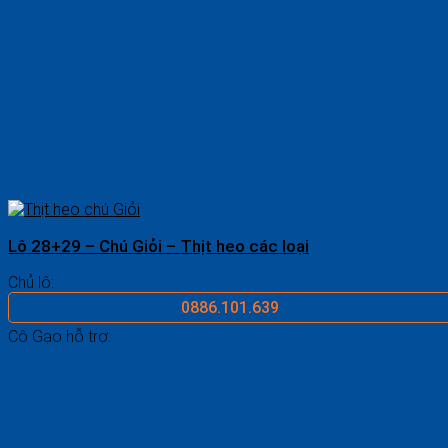
Lô 28+29 – Chú Giỏi – Thịt heo các loại
Chủ lô:
0886.101.639
Cô Gạo hỗ trợ:
0969.687.546