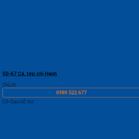
50-67 Cá, tép chị Hạnh
Chủ lô:
0989.522.677
Cô Gạo hỗ trợ:
0969.687.546