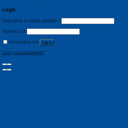
Login
Username or email address
*
Password
*
Remember me
Log in
Lost your password?