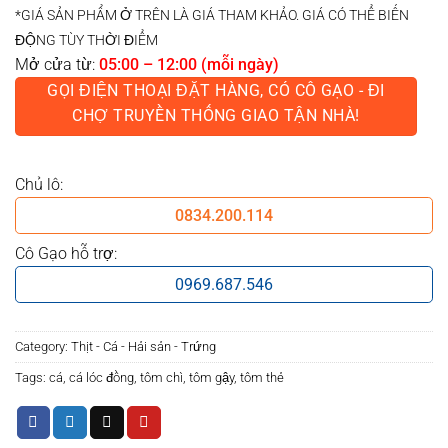
*GIÁ SẢN PHẨM Ở TRÊN LÀ GIÁ THAM KHẢO. GIÁ CÓ THỂ BIẾN
ĐỘNG TÙY THỜI ĐIỂM
Mở cửa từ:
05:00 – 12:00 (mỗi ngày)
GỌI ĐIỆN THOẠI ĐẶT HÀNG, CÓ CÔ GẠO - ĐI
CHỢ TRUYỀN THỐNG GIAO TẬN NHÀ!
Chủ lô:
0834.200.114
Cô Gạo hỗ trợ:
0969.687.546
Category:
Thịt - Cá - Hải sản - Trứng
Tags:
cá
,
cá lóc đồng
,
tôm chì
,
tôm gậy
,
tôm thẻ