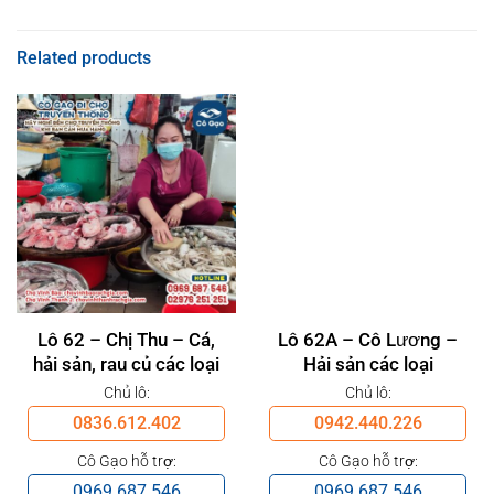
Related products
Lô 62 – Chị Thu – Cá,
Lô 62A – Cô Lương –
hải sản, rau củ các loại
Hải sản các loại
Chủ lô:
Chủ lô:
0836.612.402
0942.440.226
Cô Gạo hỗ trợ:
Cô Gạo hỗ trợ:
0969.687.546
0969.687.546