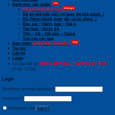
Hot
Danh mục sản phẩm
Giảm giá
Khuyến mãi hôm nay
Đồ ăn chế biến sẵn
(vịt quay, trà sữa, pizza…)
Đồ đồng
(chuột, lươn, rắn, cá lóc đồng…)
Rau, cải – Hành, ngò – Gia vị
Tạp hoá – Nước đá
Thịt – Cá – Hải sản – Trứng
Trái cây các loại
CHỢ
Xem thêm
CHỢ VĨNH THANH 2
Tin tức
Liên hệ
Login
0969 687 546 - 02976 251 251
Cô Gạo hỗ trợ:
(6:30 - 22:00)
Login
Username or email address
*
Password
*
Remember me
Log in