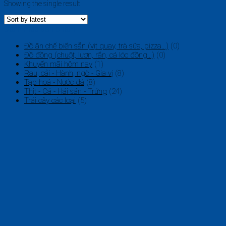
Showing the single result
Danh mục sản phẩm
Đồ ăn chế biến sẵn (vịt quay, trà sữa, pizza...)
(0)
Đồ đồng (chuột, lươn, rắn, cá lóc đồng...)
(0)
Khuyến mãi hôm nay
(1)
Rau, cải - Hành, ngò - Gia vị
(8)
Tạp hoá - Nước đá
(8)
Thịt - Cá - Hải sản - Trứng
(24)
Trái cây các loại
(5)