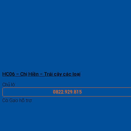
HC06 – Chị Hiền – Trái cây các loại
Chủ lô:
0822.929.815
Cô Gạo hỗ trợ:
0969.687.546