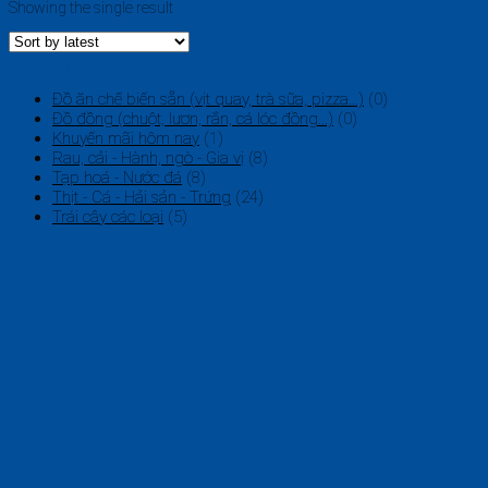
Showing the single result
Danh mục sản phẩm
Đồ ăn chế biến sẵn (vịt quay, trà sữa, pizza...)
(0)
Đồ đồng (chuột, lươn, rắn, cá lóc đồng...)
(0)
Khuyến mãi hôm nay
(1)
Rau, cải - Hành, ngò - Gia vị
(8)
Tạp hoá - Nước đá
(8)
Thịt - Cá - Hải sản - Trứng
(24)
Trái cây các loại
(5)