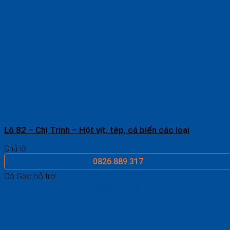
Lô 82 – Chị Trinh – Hột vịt, tép, cá biển các loại
Chủ lô:
0826.889.317
Cô Gạo hỗ trợ:
0969.687.546