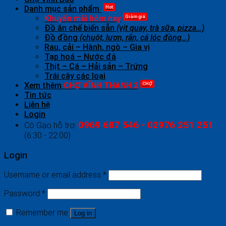
Hot
Danh mục sản phẩm
Giảm giá
Khuyến mãi hôm nay
Đồ ăn chế biến sẵn
(vịt quay, trà sữa, pizza…)
Đồ đồng
(chuột, lươn, rắn, cá lóc đồng…)
Rau, cải – Hành, ngò – Gia vị
Tạp hoá – Nước đá
Thịt – Cá – Hải sản – Trứng
Trái cây các loại
CHỢ
Xem thêm
CHỢ VĨNH THANH 2
Tin tức
Liên hệ
Login
0969 687 546 - 02976 251 251
Cô Gạo hỗ trợ:
(6:30 - 22:00)
Login
Username or email address
*
Password
*
Remember me
Log in