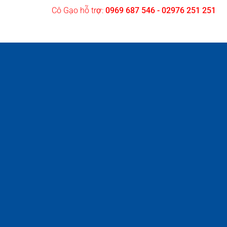
Cô Gạo hỗ trợ:
0969 687 546 - 02976 251 251