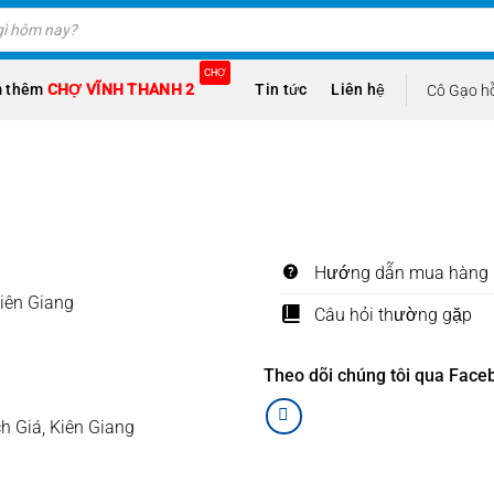
CHỢ
 thêm
CHỢ VĨNH THANH 2
Tin tức
Liên hệ
Cô Gạo hỗ
Hướng dẫn mua hàng
Kiên Giang
Câu hỏi thường gặp
Theo dõi chúng tôi qua Face
h Giá, Kiên Giang