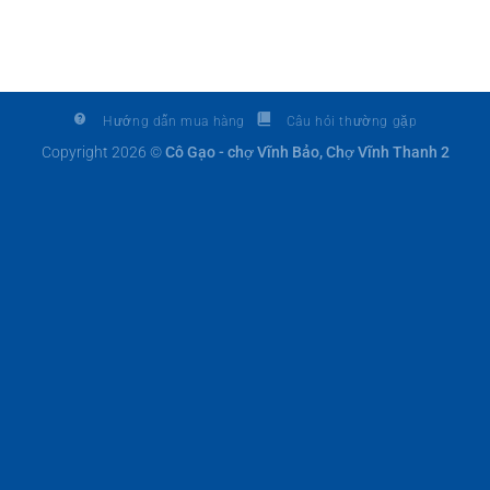
Hướng dẫn mua hàng
Câu hỏi thường gặp
Copyright 2026 ©
Cô Gạo - chợ Vĩnh Bảo, Chợ Vĩnh Thanh 2