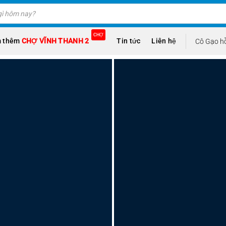
CHỢ
 thêm
CHỢ VĨNH THANH 2
Tin tức
Liên hệ
Cô Gạo hỗ
Nếu bạn muốn đi