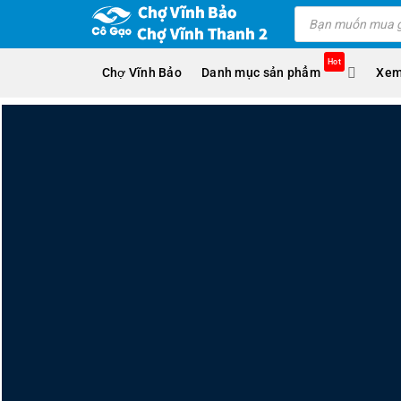
Skip
Products
search
to
content
Hot
Chợ Vĩnh Bảo
Danh mục sản phẩm
Xem